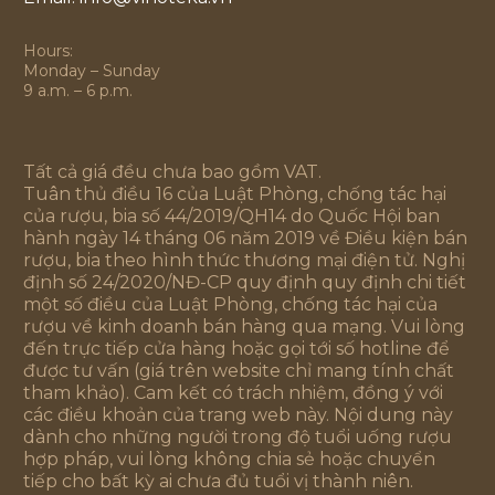
Hours:
Monday – Sunday
9 a.m. – 6 p.m.
Tất cả giá đều chưa bao gồm VAT.
Tuân thủ điều 16 của Luật Phòng, chống tác hại
của rượu, bia số 44/2019/QH14 do Quốc Hội ban
hành ngày 14 tháng 06 năm 2019 về Điều kiện bán
rượu, bia theo hình thức thương mại điện tử. Nghị
định số 24/2020/NĐ-CP quy định quy định chi tiết
một số điều của Luật Phòng, chống tác hại của
rượu về kinh doanh bán hàng qua mạng. Vui lòng
đến trực tiếp cửa hàng hoặc gọi tới số hotline để
được tư vấn (giá trên website chỉ mang tính chất
tham khảo). Cam kết có trách nhiệm, đồng ý với
các điều khoản của trang web này. Nội dung này
dành cho những người trong độ tuổi uống rượu
hợp pháp, vui lòng không chia sẻ hoặc chuyển
tiếp cho bất kỳ ai chưa đủ tuổi vị thành niên.