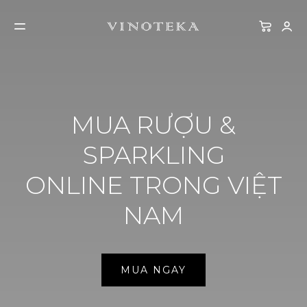
MUA RƯỢU &
SPARKLING
ONLINE TRONG VIỆT
NAM
MUA NGAY