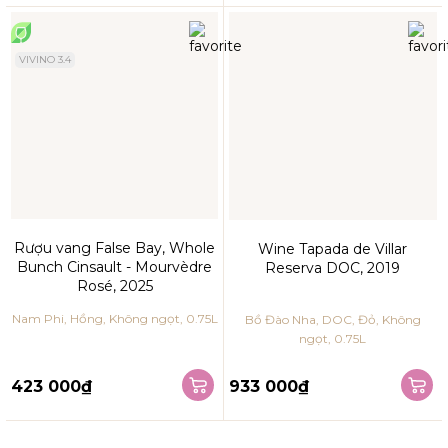
VIVINO 3.4
Rượu vang False Bay, Whole
Wine Tapada de Villar
Bunch Cinsault - Mourvèdre
Reserva DOC, 2019
Rosé, 2025
Nam Phi, Hồng, Không ngọt, 0.75L
Bồ Đào Nha, DOC, Đỏ, Không
ngọt, 0.75L
423 000₫
933 000₫