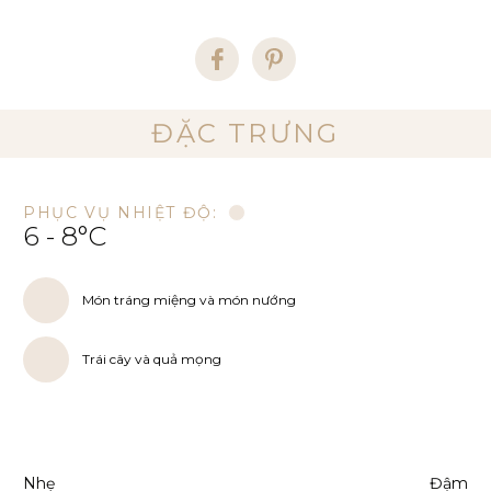
ĐẶC TRƯNG
PHỤC VỤ NHIỆT ĐỘ:
6 - 8°C
Món tráng miệng và món nướng
Trái cây và quả mọng
Nhẹ
Đậm