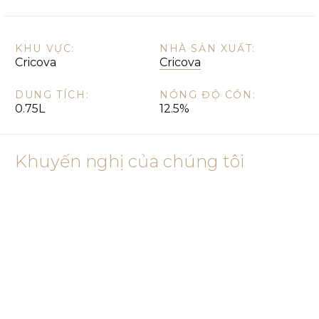
KHU VỰC:
NHÀ SẢN XUẤT:
Cricova
Cricova
DUNG TÍCH:
NỒNG ĐỘ CỒN:
0.75L
12.5%
Khuyến nghị của chúng tôi