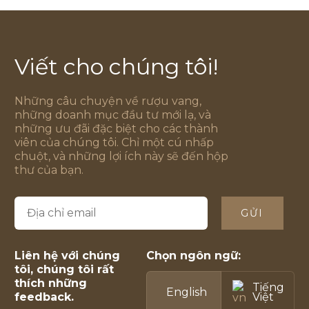
Viết cho chúng tôi!
Những câu chuyện về rượu vang,
những doanh mục đầu tư mới lạ, và
những ưu đãi đặc biệt cho các thành
viên của chúng tôi. Chỉ một cú nhấp
chuột, và những lợi ích này sẽ đến hộp
thư của bạn.
GỬI
Liên hệ với chúng
Chọn ngôn ngữ:
tôi, chúng tôi rất
thích những
Tiếng
English
feedback.
Việt