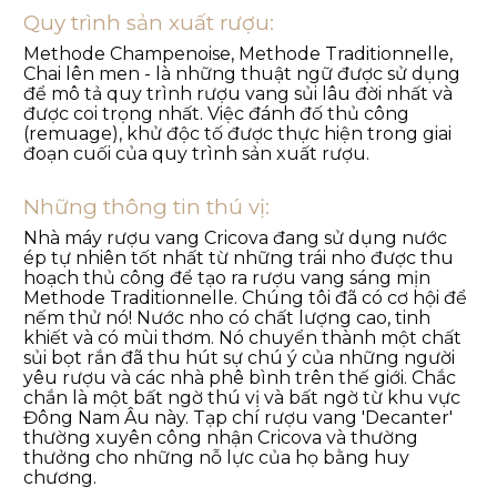
Quy trình sản xuất rượu:
Methode Champenoise, Methode Traditionnelle,
Chai lên men - là những thuật ngữ được sử dụng
để mô tả quy trình rượu vang sủi lâu đời nhất và
được coi trọng nhất. Việc đánh đố thủ công
(remuage), khử độc tố được thực hiện trong giai
đoạn cuối của quy trình sản xuất rượu.
Những thông tin thú vị:
Nhà máy rượu vang Cricova đang sử dụng nước
ép tự nhiên tốt nhất từ những trái nho được thu
hoạch thủ công để tạo ra rượu vang sáng mịn
Methode Traditionnelle. Chúng tôi đã có cơ hội để
nếm thử nó! Nước nho có chất lượng cao, tinh
khiết và có mùi thơm. Nó chuyển thành một chất
sủi bọt rắn đã thu hút sự chú ý của những người
yêu rượu và các nhà phê bình trên thế giới. Chắc
chắn là một bất ngờ thú vị và bất ngờ từ khu vực
Đông Nam Âu này. Tạp chí rượu vang 'Decanter'
thường xuyên công nhận Cricova và thường
thưởng cho những nỗ lực của họ bằng huy
chương.