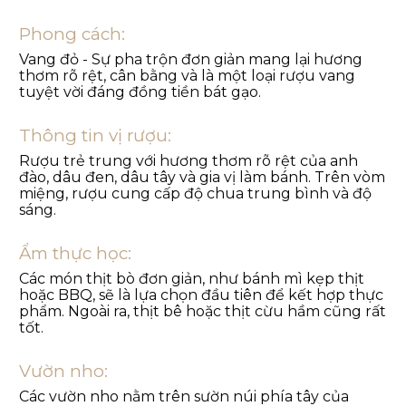
Phong cách:
Vang đỏ - Sự pha trộn đơn giản mang lại hương
thơm rõ rệt, cân bằng và là một loại rượu vang
tuyệt vời đáng đồng tiền bát gạo.
Thông tin vị rượu:
Rượu trẻ trung với hương thơm rõ rệt của anh
đào, dâu đen, dâu tây và gia vị làm bánh. Trên vòm
miệng, rượu cung cấp độ chua trung bình và độ
sáng.
Ẩm thực học:
Các món thịt bò đơn giản, như bánh mì kẹp thịt
hoặc BBQ, sẽ là lựa chọn đầu tiên để kết hợp thực
phẩm. Ngoài ra, thịt bê hoặc thịt cừu hầm cũng rất
tốt.
Vườn nho:
Các vườn nho nằm trên sườn núi phía tây của