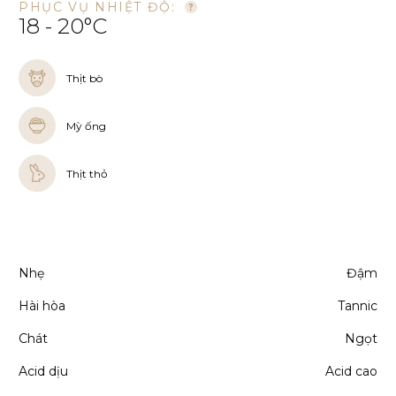
PHỤC VỤ NHIỆT ĐỘ:
18 - 20°C
Thịt bò
Mỳ ống
Thịt thỏ
Nhẹ
Đậm
Hài hòa
Tannic
Chát
Ngọt
Acid dịu
Acid cao