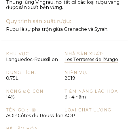
Thung lũng Vingrau, nơi tất cả các loại rượu vang
được sản xuất bền vững.
Quy trình sản xuất rượu:
Rượu là sự pha trộn giữa Grenache và Syrah.
KHU VỰC:
NHÀ SẢN XUẤT:
Languedoc-Roussillon
Les Terrasses de l'Arago
DUNG TÍCH:
NIÊN VỤ:
0.75L
2019
NỒNG ĐỘ CỒN:
TIỀM NĂNG LÃO HÓA:
14%
3 - 4 năm
TÊN GỌI:
LOẠI CHẤT LƯỢNG:
AOP Côtes du Roussillon
AOP
BỂ LÃO HÓA: