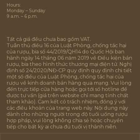
Hours:
Monday – Sunday
9 a.m. – 6 p.m.
Tất cả giá đều chưa bao gồm VAT.
Tuân thủ điều 16 của Luật Phòng, chống tác hại
của rượu, bia số 44/2019/QH14 do Quốc Hội ban
hành ngày 14 tháng 06 năm 2019 về Điều kiện bán
rượu, bia theo hình thức thương mại điện tử. Nghị
định số 24/2020/NĐ-CP quy định quy định chi tiết
một số điều của Luật Phòng, chống tác hại của
rượu về kinh doanh bán hàng qua mạng. Vui lòng
đến trực tiếp cửa hàng hoặc gọi tới số hotline để
được tư vấn (giá trên website chỉ mang tính chất
tham khảo). Cam kết có trách nhiệm, đồng ý với
các điều khoản của trang web này. Nội dung này
dành cho những người trong độ tuổi uống rượu
hợp pháp, vui lòng không chia sẻ hoặc chuyển
tiếp cho bất kỳ ai chưa đủ tuổi vị thành niên.