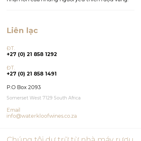
Liên lạc
ĐT.
+27 (0) 21 858 1292
ĐT.
+27 (0) 21 858 1491
P.O Box 2093
Somerset West 7129 South Africa
Email
info@waterkloofwines.co.za
Chúng tôi dự trữ từ nhà máy rượu