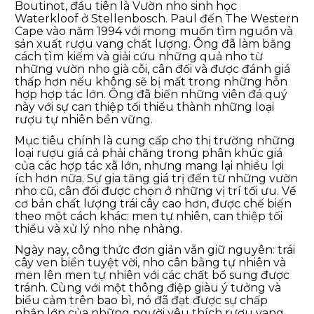
Boutinot, đầu tiên là Vườn nho sinh học
Waterkloof ở Stellenbosch. Paul đến The Western
Cape vào năm 1994 với mong muốn tìm nguồn và
sản xuất rượu vang chất lượng. Ông đã làm bằng
cách tìm kiếm và giải cứu những quả nho từ
những vườn nho già cỗi, cân đối và được đánh giá
thấp hơn nếu không sẽ bị mất trong những hỗn
hợp hợp tác lớn. Ông đã biến những viên đá quý
này với sự can thiệp tối thiểu thành những loại
rượu tự nhiên bền vững.
Mục tiêu chính là cung cấp cho thị trường những
loại rượu giá cả phải chăng trong phân khúc giá
của các hợp tác xã lớn, nhưng mang lại nhiều lợi
ích hơn nữa. Sự gia tăng giá trị đến từ những vườn
nho cũ, cân đối được chọn ở những vị trí tối ưu. Về
cơ bản chất lượng trái cây cao hơn, được chế biến
theo một cách khác: men tự nhiên, can thiệp tối
thiểu và xử lý nho nhẹ nhàng.
Ngày nay, công thức đơn giản vẫn giữ nguyên: trái
cây ven biển tuyệt vời, nho cân bằng tự nhiên và
men lên men tự nhiên với các chất bổ sung được
tránh. Cùng với một thông điệp giàu ý tưởng và
biểu cảm trên bao bì, nó đã đạt được sự chấp
nhận lớn của những người yêu thích rượu vang.