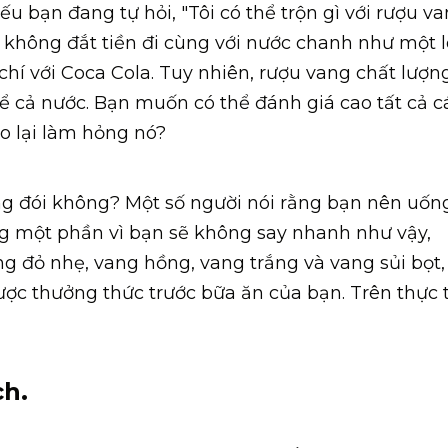
ếu bạn đang tự hỏi, "Tôi có thể trộn gì với rượu v
g không đắt tiền đi cùng với nước chanh như một l
hí với Coca Cola. Tuy nhiên, rượu vang chất lượn
kể cả nước. Bạn muốn có thể đánh giá cao tất cả c
ao lại làm hỏng nó?
ng đói không? Một số người nói rằng bạn nên uốn
ng một phần vì bạn sẽ không say nhanh như vậy,
ng đỏ nhẹ, vang hồng, vang trắng và vang sủi bọt, 
ợc thưởng thức trước bữa ăn của bạn. Trên thực t
h.