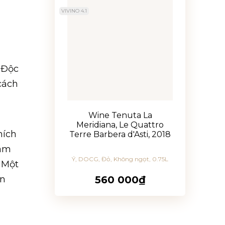
VIVINO 4.1
 Độc
cách
Wine Tenuta La
Meridiana, Le Quattro
hích
Terre Barbera d'Asti, 2018
hám
Ý, DOCG, Đỏ, Không ngọt, 0.75L
 Một
560 000₫
ên