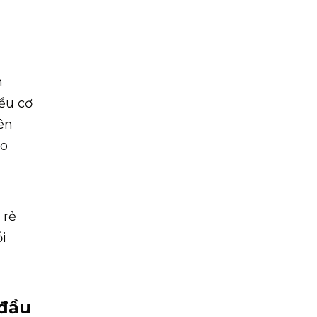
h
ểu cơ
ên
ao
 rẻ
i
 đầu