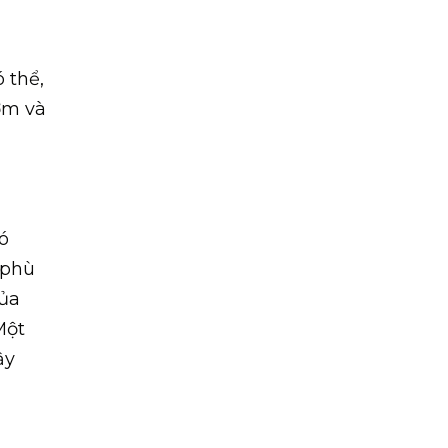
 thể,
ơm và
à
ó
 phù
của
Một
ậy