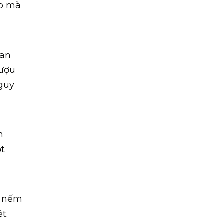
ào mà
uan
rượu
guy
n
t
t nếm
t.