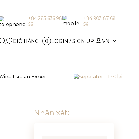
+84 283 636 98
+84 903 87 68
56
56
LOGIN / SIGN
vn
UP
0
GIỎ HÀNG
LOGIN / SIGN UP
VN
0
Wine Like an Expert
Trở lại
Nhận xét: