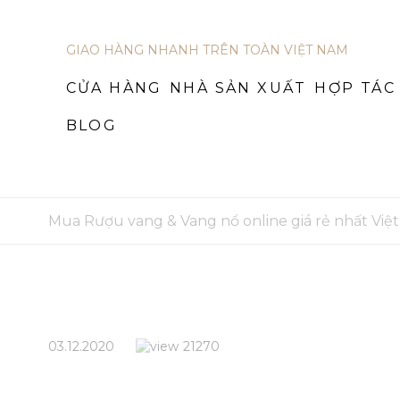
GIAO HÀNG NHANH TRÊN TOÀN VIỆT NAM
CỬA
NHÀ SẢN
HỢP
CỬA HÀNG
NHÀ SẢN XUẤT
BLOG
HỢP TÁC
HÀNG
XUẤT
TÁC
BLOG
Mua Rượu vang & Vang nổ online giá rẻ nhất Việ
03.12.2020
21270