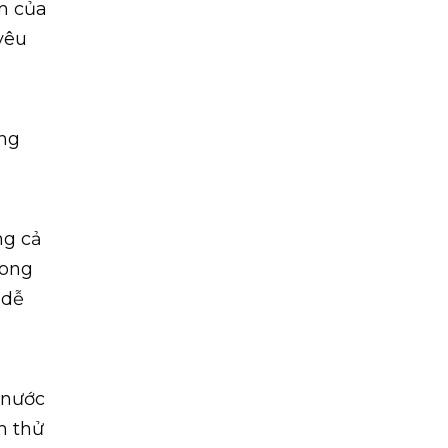
m của
yêu
ông
ng cả
rong
 dễ
 nước
m thử