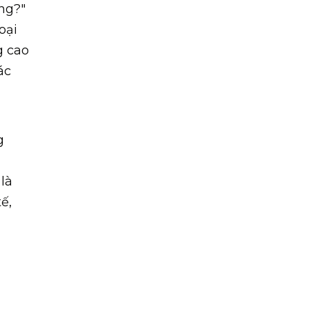
ang?"
oại
g cao
ác
g
là
ế,