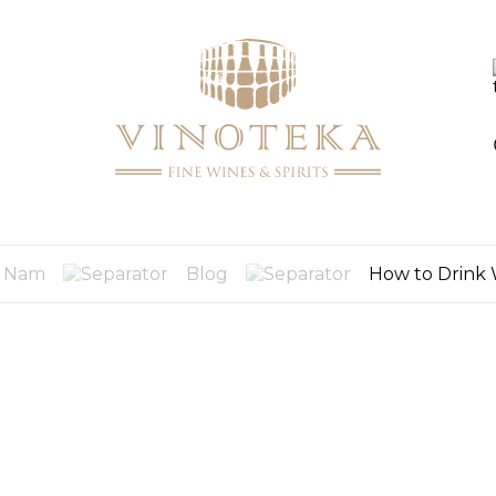
GIỎ
HÀNG
t Nam
Blog
How to Drink 