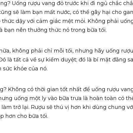
ông? Uống rượu vang đỏ trước khi đi ngủ chắc chắ
ũng sẽ làm bạn mất nước, có thể gây hại cho gan
sẽ thức dậy với cảm giác mệt mỏi. Không phải uốn
à bạn nên thưởng thức nó trong bữa tối.
nữa, không phải chỉ mỗi tối, nhưng hãy uống rượ
Đó là tất cả về sự kiểm duyệt; đó là bí mật đằng s
h sức khỏe của nó.
g? Không có thời gian tốt nhất để uống rượu vang
ưng uống một ly vào bữa trưa là hoàn toàn có th
làm trở lại. Rượu sẽ thú vị hơn khi dùng chung vớ
p hơn cho bữa tối.