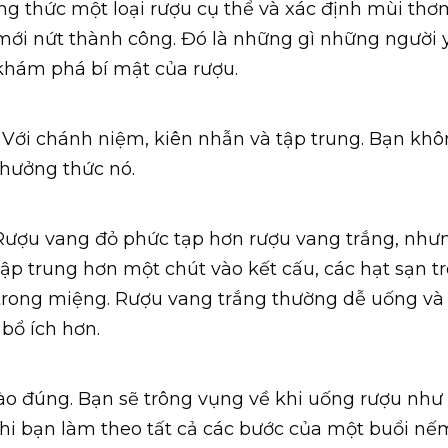
ng thức một loại rượu cụ thể và xác định mùi thơ
 mới nứt thành công. Đó là những gì những người 
 khám phá bí mật của rượu.
Với chánh niệm, kiên nhẫn và tập trung. Bạn kh
 thưởng thức nó.
 Rượu vang đỏ phức tạp hơn rượu vang trắng, như
tập trung hơn một chút vào kết cấu, các hạt sạn t
n trong miệng. Rượu vang trắng thường dễ uống và
bổ ích hơn.
ào đúng. Bạn sẽ trông vụng về khi uống rượu như
khi bạn làm theo tất cả các bước của một buổi nế