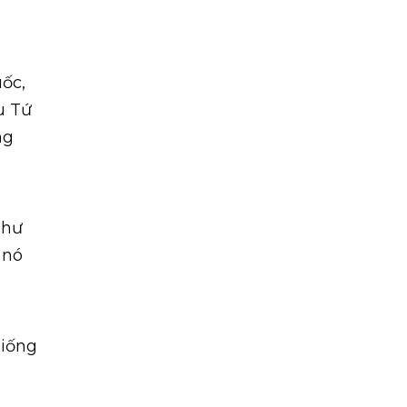
ốc,
u Tứ
ng
như
 nó
giống