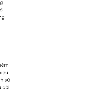
ng
rở
ng
thèm
hiệu
ch sử
u đời