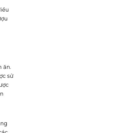
điều
ượu
 ăn.
ợc sử
ược
ần
ang
các