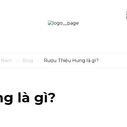
LOGI
GIỎ
SIGN
0
HÀNG
t Nam
Blog
Rượu Thiệu Hưng là gì?
g là gì?