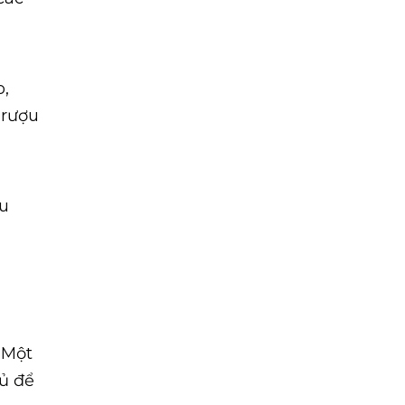
,
 rượu
ợu
 Một
ủ để