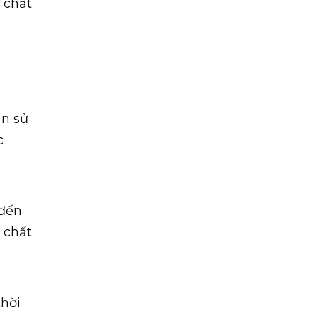
 chất
ạn sử
c
 đến
 chất
thời