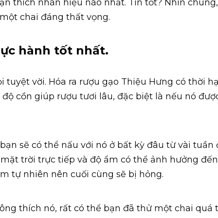
n thích nhãn hiệu nào nhất. Tin tốt? Nhìn chung,
 một chai đáng thất vọng.
ực hành tốt nhất.
tuyệt vời. Hóa ra rượu gạo Thiệu Hưng có thời h
 độ cồn giúp rượu tươi lâu, đặc biệt là nếu nó đượ
ạn sẽ có thể nấu với nó ở bất kỳ đâu từ vài tuần
 mặt trời trực tiếp và độ ẩm có thể ảnh hưởng đến
m tự nhiên nên cuối cùng sẽ bị hỏng.
g thích nó, rất có thể bạn đã thử một chai quá 