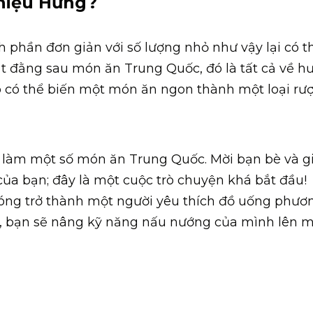
hiệu Hưng?
h phần đơn giản với số lượng nhỏ như vậy lại có t
mật đằng sau món ăn Trung Quốc, đó là tất cả về h
ạo có thể biến một món ăn ngon thành một loại rư
 làm một số món ăn Trung Quốc. Mời bạn bè và g
của bạn; đây là một cuộc trò chuyện khá bắt đầu!
óng trở thành một người yêu thích đồ uống phươ
ó, bạn sẽ nâng kỹ năng nấu nướng của mình lên 