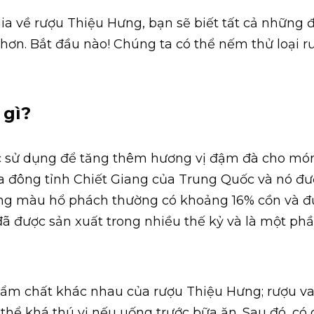
gia về rượu Thiệu Hưng, bạn sẽ biết tất cả những 
 hơn.
Bắt đầu nào!
Chúng ta có thể nếm thử loại r
 gì?
c sử dụng để tăng thêm hương vị đậm đà cho món
a đông tỉnh Chiết Giang của Trung Quốc và nó đư
lỏng màu hổ phách thường có khoảng 16% cồn và đ
đã được sản xuất trong nhiều thế kỷ và là một ph
hẩm chất khác nhau của rượu Thiệu Hưng; rượu v
 thể khá thú vị nếu uống trước bữa ăn. Sau đó, có 