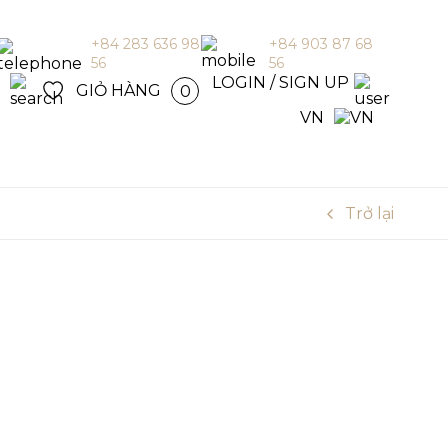
N /
+84 283 636 98
+84 903 87 68
 UP
56
56
vn
LOGIN / SIGN UP
GIỎ HÀNG
0
VN
Trở lại