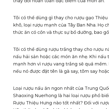
thay đổi hoàn toàn đặc điểm của món ăn.
Tôi có thể dùng gì thay cho rượu gạo Thiệu
khô, loại rượu mạnh của Tây Ban Nha. Họ ch
thức ăn có cồn và thực sự bổ dưỡng, bao g
Tôi có thể dùng rượu trắng thay cho rượu n
nấu hải sản hoặc các món ăn nhẹ. Khi nấu th
mạnh hơn vì rượu vang trắng sẽ quá mềm. 
nếu nó được đặt tên là gà say, tôm say hoặc
Loại rượu nấu ăn ngon nhất của Trung Quố
Shaoxing Nuerhong là hai loại rượu phổ bi
Rượu Thiệu Hưng nào tốt nhất? Đối với rượu