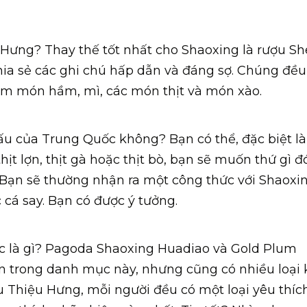
 Hưng? Thay thế tốt nhất cho Shaoxing là rượu Sh
ia sẻ các ghi chú hấp dẫn và đáng sợ. Chúng đều
ồm món hầm, mì, các món thịt và món xào.
ấu của Trung Quốc không? Bạn có thể, đặc biệt là
ịt lợn, thịt gà hoặc thịt bò, bạn sẽ muốn thứ gì đ
Bạn sẽ thường nhận ra một công thức với Shaoxi
 cá say. Bạn có được ý tưởng.
c là gì? Pagoda Shaoxing Huadiao và Gold Plum
ến trong danh mục này, nhưng cũng có nhiều loại 
 Thiệu Hưng, mỗi người đều có một loại yêu thích