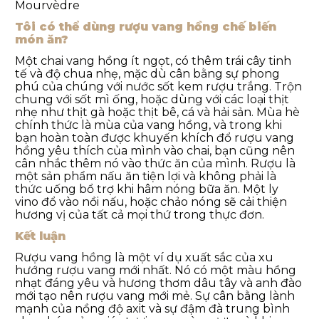
Mourvèdre
Tôi có thể dùng rượu vang hồng chế biến
món ăn?
Một chai vang hồng ít ngọt, có thêm trái cây tinh
tế và độ chua nhẹ, mặc dù cân bằng sự phong
phú của chúng với nước sốt kem rượu trắng. Trộn
chung với sốt mì ống, hoặc dùng với các loại thịt
nhẹ như thịt gà hoặc thịt bê, cá và hải sản. Mùa hè
chính thức là mùa của vang hồng, và trong khi
bạn hoàn toàn được khuyến khích đổ rượu vang
hồng yêu thích của mình vào chai, bạn cũng nên
cân nhắc thêm nó vào thức ăn của mình. Rượu là
một sản phẩm nấu ăn tiện lợi và không phải là
thức uống bổ trợ khi hâm nóng bữa ăn. Một ly
vino đổ vào nồi nấu, hoặc chảo nóng sẽ cải thiện
hương vị của tất cả mọi thứ trong thực đơn.
Kết luận
Rượu vang hồng là một ví dụ xuất sắc của xu
hướng rượu vang mới nhất. Nó có một màu hồng
nhạt đáng yêu và hương thơm dâu tây và anh đào
mới tạo nên rượu vang mới mẻ. Sự cân bằng lành
mạnh của nồng độ axit và sự đậm đà trung bình