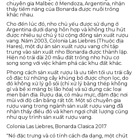
chuyên gia Malbec ở Mendoza, Argentina, nhận
thấy tiềm năng của Bonarda được nuôi trồng
khác nhau.
Cho đến lúc đó, nho chủ yếu được sử dụng ở
Argentina dưới dạng hỗn hợp và không thu hút
được nhiều sự chú ý từ cộng đồng sản xuất rượu
vang. Năm 2003, Colonia Las Liebres (Thuộc địa
Hares), một dự án sản xuất rượu vang chỉ tập
trung vào sản xuất nho Bonarda được thành lập.
Hiện nó trải dài 20 mẫu đất trồng nho hữu cơ
song song với việc khám phá các khu đất khác.
Phong cách sản xuất rượu là ưu tiên tối ưu trái cây
cô đặc từ những cây khủng bố được chọn lọc, do
đó không xử lý gỗ sồi (chỉ xử lý bằng thép không
gỉ và bể xi măng bị lão hóa) và sử dụng các loại
men bản địa. Rượu dai, có màu mực, đậm đặc nơi
mũi với độ cân bằng rất tốt. Một số chuyên gia
rượu vang trong ngành sản xuất rượu vang đã
nhận thấy điều đó và khen ngợi chất lượng cũng
như quy trình sản xuất rượu vang.
Colonia Las Liebres, Bonarda Clasica 2017
"Nó đặc trưng và có tính cách đa dạng, một chút