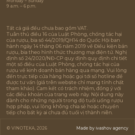
Monday – Sunday
9 a.m. – 6 p.m.
Tất cả giá đều chưa bao gồm VAT.
Tuân thủ điều 16 của Luật Phòng, chống tác hại
của rượu, bia số 44/2019/QH14 do Quốc Hội ban
hành ngày 14 tháng 06 năm 2019 về Điều kiện bán
rượu, bia theo hình thức thương mại điện tử. Nghị
định số 24/2020/NĐ-CP quy định quy định chi tiết
một số điều của Luật Phòng, chống tác hại của
rượu về kinh doanh bán hàng qua mạng. Vui lòng
đến trực tiếp cửa hàng hoặc gọi tới số hotline để
được tư vấn (giá trên website chỉ mang tính chất
tham khảo). Cam kết có trách nhiệm, đồng ý với
các điều khoản của trang web này. Nội dung này
dành cho những người trong độ tuổi uống rượu
hợp pháp, vui lòng không chia sẻ hoặc chuyển
tiếp cho bất kỳ ai chưa đủ tuổi vị thành niên.
© VINOTEKA, 2026
Made by ivashov agency